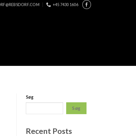
ORF@REBSDORF.COM
+45 7430 1606
Søg
Søg
Recent Posts