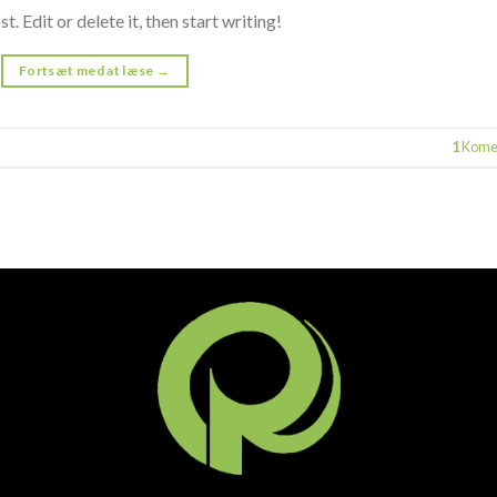
 Edit or delete it, then start writing!
Fortsæt med at læse
→
1
Kome